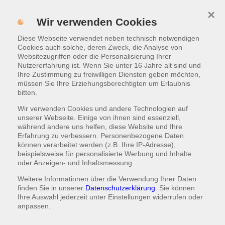
×
Menü
Wir verwenden Cookies
Diese Webseite verwendet neben technisch notwendigen
Warenkorb
|
1,50 €
Cookies auch solche, deren Zweck, die Analyse von
Websitezugriffen oder die Personalisierung Ihrer
Nutzererfahrung ist. Wenn Sie unter 16 Jahre alt sind und
Vegetarisch
Ihre Zustimmung zu freiwilligen Diensten geben möchten,
müssen Sie Ihre Erziehungsberechtigten um Erlaubnis
bitten.
FALAFELTASCHE
Wir verwenden Cookies und andere Technologien auf
41A
unserer Webseite. Einige von ihnen sind essenziell,
mit Knoblauchsauce, Tzatziki, gemischtem Salat
während andere uns helfen, diese Website und Ihre
Erfahrung zu verbessern. Personenbezogene Daten
können verarbeitet werden (z.B. Ihre IP-Adresse),
7,50 €
HINZUFÜGEN
beispielsweise für personalisierte Werbung und Inhalte
oder Anzeigen- und Inhaltsmessung.
Weitere Informationen über die Verwendung Ihrer Daten
finden Sie in unserer
Datenschutzerklärung
. Sie können
Ihre Auswahl jederzeit unter
Einstellungen
widerrufen oder
anpassen.
FALAFELROLLE
42A